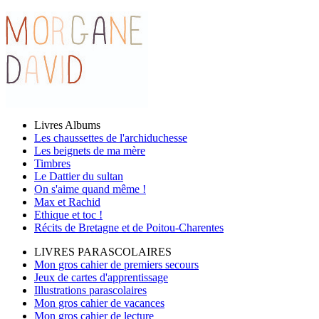
Livres Albums
Les chaussettes de l'archiduchesse
Les beignets de ma mère
Timbres
Le Dattier du sultan
On s'aime quand même !
Max et Rachid
Ethique et toc !
Récits de Bretagne et de Poitou-Charentes
LIVRES PARASCOLAIRES
Mon gros cahier de premiers secours
Jeux de cartes d'apprentissage
Illustrations parascolaires
Mon gros cahier de vacances
Mon gros cahier de lecture