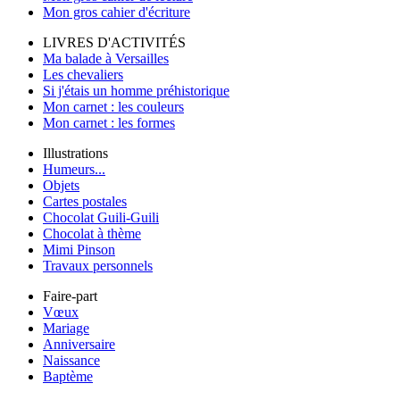
Mon gros cahier d'écriture
LIVRES D'ACTIVITÉS
Ma balade à Versailles
Les chevaliers
Si j'étais un homme préhistorique
Mon carnet : les couleurs
Mon carnet : les formes
Illustrations
Humeurs...
Objets
Cartes postales
Chocolat Guili-Guili
Chocolat à thème
Mimi Pinson
Travaux personnels
Faire-part
Vœux
Mariage
Anniversaire
Naissance
Baptème